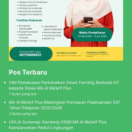
Pos Terbaru
UIM Pamekasan Perkenalkan Smart Farming Berbasis IoT
kepada Siswa MA Al Ma’arif Plus
1 bulan yang lalu
MA Al Ma’arif Plus Matangkan Persiapan Pelaksanaan SAT
Tahun Pelajaran 2025/2026
2 bulan yang lalu
UNIJA Sumenep Gandeng OSIM MA Al Ma’arif Plus
Kampanyekan Peduli Lingkungan