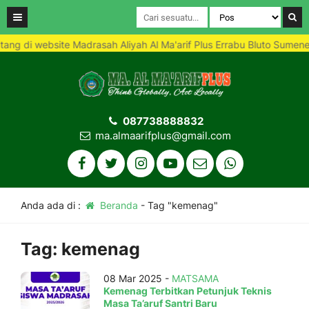
g di website Madrasah Aliyah Al Ma'arif Plus Errabu Bluto Sumenep 
087738888832
ma.almaarifplus@gmail.com
Anda ada di :
Beranda
-
Tag "kemenag"
Tag:
kemenag
08 Mar 2025 -
MATSAMA
Kemenag Terbitkan Petunjuk Teknis
Masa Ta’aruf Santri Baru