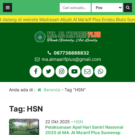
atang di website Madrasah Aliyah Al Ma'arif Plus Errabu Bluto Sum
087738888832
ma.almaarifplus@gmail.com
Anda ada di :
Beranda
-
Tag "HSN"
Tag:
HSN
22 Okt 2025 -
HSN
Pelaksanaan Apel Hari Santri Nasional
2025 di MA. Al Ma’arif Plus Sumenep