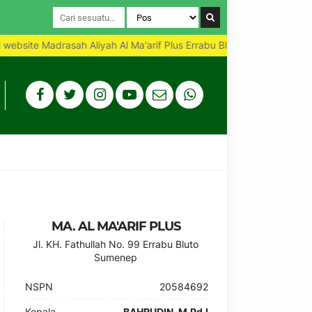
bsite Madrasah Aliyah Al Ma'arif Plus Errabu Bluto Sumenep Madrasa
MA. AL MA'ARIF PLUS
Jl. KH. Fathullah No. 99 Errabu Bluto
Sumenep
NSPN
20584692
Kepala
BAHRUDIN, M.Pd.I