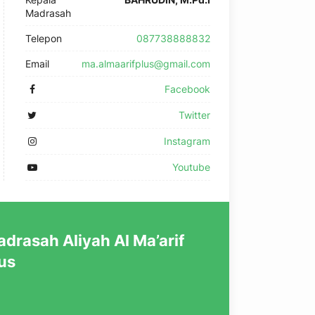
Madrasah
Telepon
087738888832
Email
ma.almaarifplus@gmail.com
Facebook
Twitter
Instagram
Youtube
drasah Aliyah Al Ma’arif
us