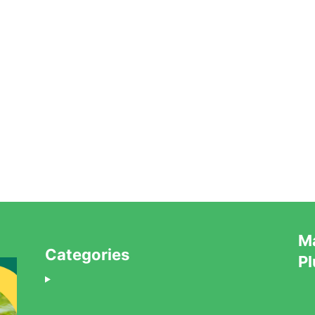
Ma
Categories
Pl