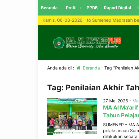
Beranda
Profil
PPDB
Raport Digital
drasah Aliyah Al Ma'arif Plus Errabu Bluto Sumenep Madrasah berint
Kamis, 06-08-2026
Anda ada di :
Beranda
-
Tag "Penilaian A
Tag:
Penilaian Akhir Ta
27 Mei 2026 -
Ma
MA Al Ma’ari
Tahun Pelaj
SUMENEP – MA Al 
pelaksanaan Suma
dilakukan secara 