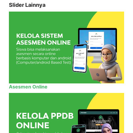
Slider Lainnya
Asesmen Online