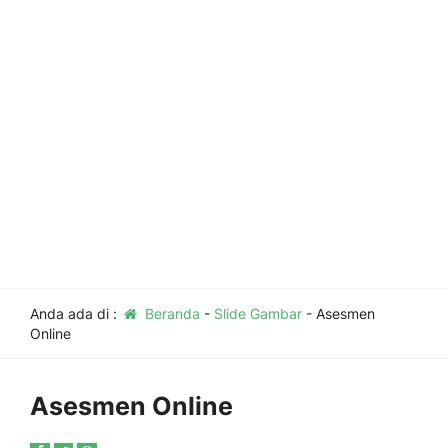
Anda ada di :
Beranda
-
Slide Gambar
-
Asesmen
Online
Asesmen Online