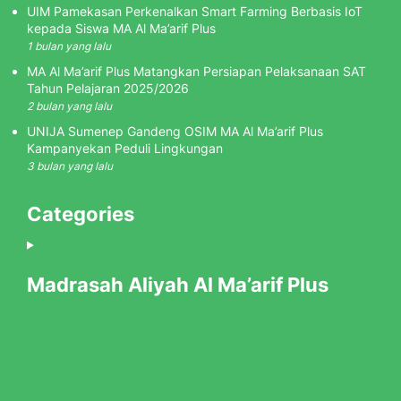
UIM Pamekasan Perkenalkan Smart Farming Berbasis IoT
kepada Siswa MA Al Ma’arif Plus
1 bulan yang lalu
MA Al Ma’arif Plus Matangkan Persiapan Pelaksanaan SAT
Tahun Pelajaran 2025/2026
2 bulan yang lalu
UNIJA Sumenep Gandeng OSIM MA Al Ma’arif Plus
Kampanyekan Peduli Lingkungan
3 bulan yang lalu
Categories
Madrasah Aliyah Al Ma’arif Plus