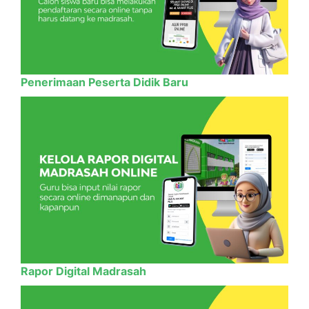
Penerimaan Peserta Didik Baru
Rapor Digital Madrasah