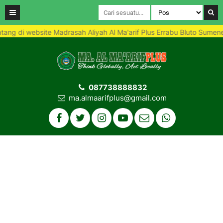
g di website Madrasah Aliyah Al Ma'arif Plus Errabu Bluto Sumenep 
087738888832
ma.almaarifplus@gmail.com