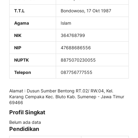
T.T.L
Bondowoso, 17 Okt 1987
Agama
Islam
NIK
364768799
NIP
47688686556
NUPTK
8875070230055
Telepon
087756777555
Alamat : Dusun Sumber Bentong RT.02/ RW.04, Kel.
Karang Cempaka Kec. Bluto Kab. Sumenep - Jawa Timur
69466
Profil Singkat
Belum ada data
Pendidikan