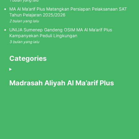
1 bulan yang lalu
MA Al Ma’arif Plus Matangkan Persiapan Pelaksanaan SAT
Tahun Pelajaran 2025/2026
2 bulan yang lalu
UNIJA Sumenep Gandeng OSIM MA Al Ma’arif Plus
Kampanyekan Peduli Lingkungan
3 bulan yang lalu
Categories
Madrasah Aliyah Al Ma’arif Plus