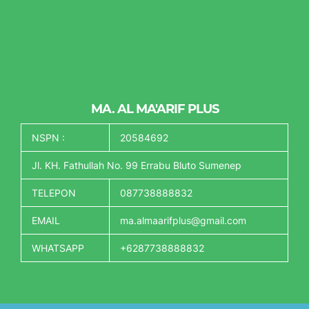
MA. AL MA'ARIF PLUS
NSPN :
20584692
Jl. KH. Fathullah No. 99 Errabu Bluto Sumenep
TELEPON
087738888832
EMAIL
ma.almaarifplus@gmail.com
WHATSAPP
+6287738888832